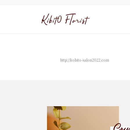
http;//kobito-salon2022.com
Cru