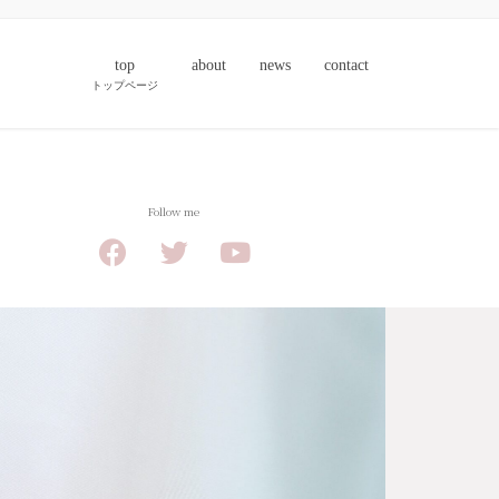
top
about
news
contact
トップページ
Follow me